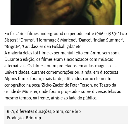
Eu fiz vários filmes underground no período entre 1966 e 1969: "Two
Sisters", "Drums", "Hommage è Marlene", "Dance", "Indian Summer",
"Brigitte", "Gut dass es den Fußball gibt" etc.
A maioria deles foi filme experimental feito em 8mm, sem som.
Durante a edição, os filmes eram sincronizados com músicas
alternativas. Os filmes foram projetados em aulas-magnas das
universidades, durante comemorações ou, ainda, em discotecas.
Alguns filmes foram, mais tarde, utilizados como elemento
cenográfico na peça "Zicke-Zacke" de Peter Terson, no Teatro da
cidade de Münster, onde foram projetados sobre diversas telas ao
mesmo tempo, na frente, atrás e ao lado do público.
RFA, diferentes durações, 8mm, cor e b/p
Produção: Brintrup