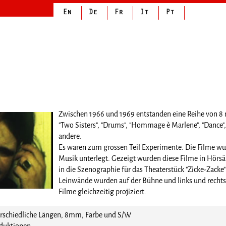
Zwischen 1966 und 1969 entstanden eine Reihe von 8
"Two Sisters", "Drums", "Hommage è Marlene", "Dance", 
andere.
Es waren zum grossen Teil Experimente. Die Filme w
Musik unterlegt. Gezeigt wurden diese Filme in Hörsäl
in die Szenographie für das Theaterstück "Zicke-Zack
Leinwände wurden auf der Bühne und links und recht
Filme gleichzeitig projiziert.
chiedliche Längen, 8mm, Farbe und S/W