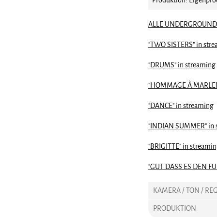
Produktion: Eigenpr
ALLE UNDERGROUND-
"TWO SISTERS" in str
"DRUMS" in streaming
"HOMMAGE À MARLENE
"DANCE" in streaming
"INDIAN SUMMER" in 
"BRIGITTE" in streami
"GUT DASS ES DEN FUß
KAMERA / TON / REG
PRODUKTION