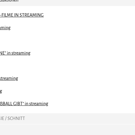
oduktionen
FILME IN STREAMING
eaming
" in streaming
streaming
ng
BALL GIBT" in streaming
IE / SCHNITT