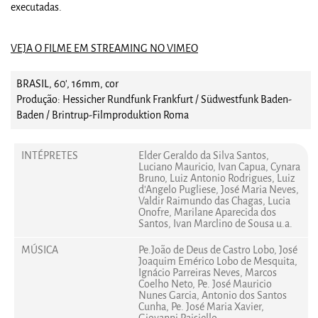
executadas.
VEJA O FILME EM STREAMING NO VIMEO
BRASIL, 60', 16mm, cor
Produção: Hessicher Rundfunk Frankfurt / Südwestfunk Baden-
Baden / Brintrup-Filmproduktion Roma
INTÉPRETES
Elder Geraldo da Silva Santos,
Luciano Mauricio, Ivan Capua, Cynara
Bruno, Luiz Antonio Rodrigues, Luiz
d'Angelo Pugliese, José Maria Neves,
Valdir Raimundo das Chagas, Lucia
Onofre, Marilane Aparecida dos
Santos, Ivan Marclino de Sousa u.a.
MÚSICA
Pe.João de Deus de Castro Lobo, José
Joaquim Emérico Lobo de Mesquita,
Ignácio Parreiras Neves, Marcos
Coelho Neto, Pe. José Mauricio
Nunes Garcia, Antonio dos Santos
Cunha, Pe. José Maria Xavier,