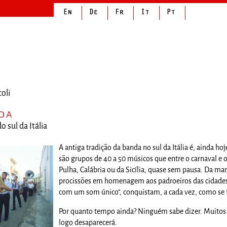
oli
NDA
 sul da Itália
A antiga tradição da banda no sul da Itália é, ainda h
são grupos de 40 a 50 músicos que entre o carnaval e
Pulha, Calábria ou da Sicília, quase sem pausa. Da 
procissões em homenagem aos padroeiros das cidades. 
com um som único", conquistam, a cada vez, como se f
Por quanto tempo ainda? Ninguém sabe dizer. Muitos p
logo desaparecerá.