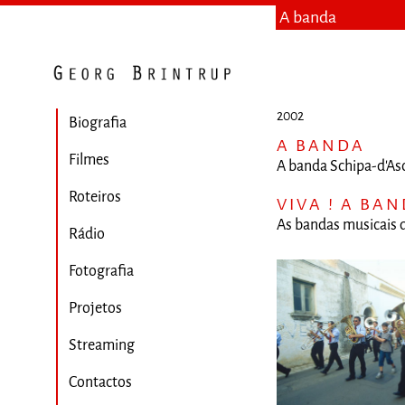
A banda
2002
Biografia
A BANDA
Filmes
A banda Schipa-d'Asc
Roteiros
VIVA ! A BA
As bandas musicais do
Rádio
Fotografia
Projetos
Streaming
Contactos