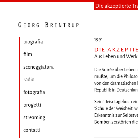
Die akzeptierte T
1991
biografia
DIE AKZEPTI
film
Aus Leben und Werk
sceneggiatura
Die Soirée über Leben
mußte, um die Philosop
radio
von den dramatischen E
Republik in Deutschland
fotografia
Sein 'Reisetagebuch ei
progetti
'Schule der Weisheit' 
Erkenntnis zur Selbstv
streaming
Bomben zerstörten die 
contatti