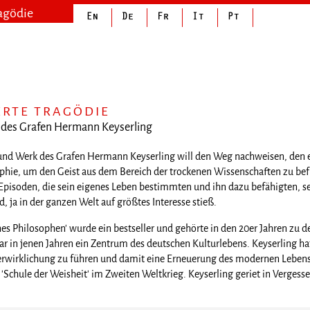
ragödie
ERTE TRAGÖDIE
 des Grafen Hermann Keyserling
 und Werk des Grafen Hermann Keyserling will den Weg nachweisen, den 
hie, um den Geist aus dem Bereich der trockenen Wissenschaften zu befr
pisoden, die sein eigenes Leben bestimmten und ihn dazu befähigten, s
, ja in der ganzen Welt auf größtes Interesse stieß.
nes Philosophen' wurde ein bestseller und gehörte in den 20er Jahren zu
war in jenen Jahren ein Zentrum des deutschen Kulturlebens. Keyserling 
erwirklichung zu führen und damit eine Erneuerung des modernen Lebens z
'Schule der Weisheit' im Zweiten Weltkrieg. Keyserling geriet in Vergesse