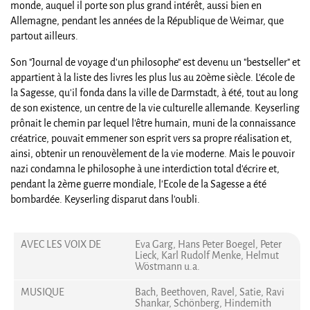
monde, auquel il porte son plus grand intérêt, aussi bien en
Allemagne, pendant les années de la République de Weimar, que
partout ailleurs.
Son "Journal de voyage d'un philosophe" est devenu un "bestseller" et
appartient à la liste des livres les plus lus au 20ème siècle. L'école de
la Sagesse, qu'il fonda dans la ville de Darmstadt, à été, tout au long
de son existence, un centre de la vie culturelle allemande. Keyserling
prônait le chemin par lequel l'être humain, muni de la connaissance
créatrice, pouvait emmener son esprit vers sa propre réalisation et,
ainsi, obtenir un renouvèlement de la vie moderne. Mais le pouvoir
nazi condamna le philosophe à une interdiction total d'écrire et,
pendant la 2ème guerre mondiale, l'Ecole de la Sagesse a été
bombardée. Keyserling disparut dans l'oubli.
AVEC LES VOIX DE
Eva Garg, Hans Peter Boegel, Peter
Lieck, Karl Rudolf Menke, Helmut
Wöstmann u.a.
MUSIQUE
Bach, Beethoven, Ravel, Satie, Ravi
Shankar, Schönberg, Hindemith