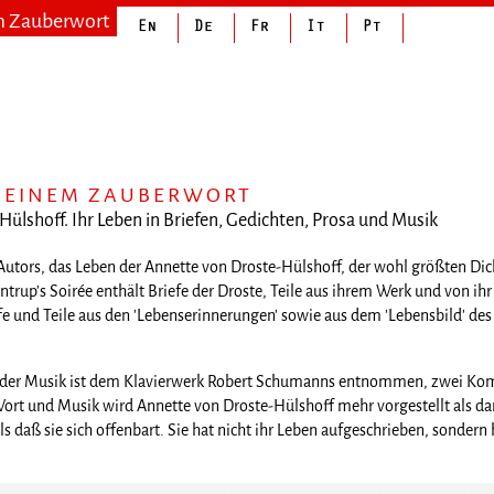
m Zauberwort
 MEINEM ZAUBERWORT
ülshoff. Ihr Leben in Briefen, Gedichten, Prosa und Musik
 Autors, das Leben der Annette von Droste-Hülshoff, der wohl größten Di
ntrup's Soirée enthält Briefe der Droste, Teile aus ihrem Werk und von i
 und Teile aus den 'Lebenserinnerungen' sowie aus dem 'Lebensbild' des S
 der Musik ist dem Klavierwerk Robert Schumanns entnommen, zwei Kom
 und Musik wird Annette von Droste-Hülshoff mehr vorgestellt als darg
als daß sie sich offenbart. Sie hat nicht ihr Leben aufgeschrieben, sondern