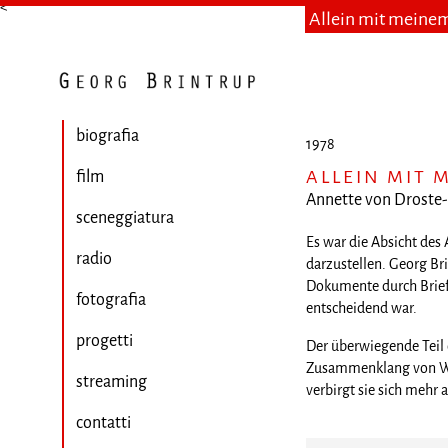
<
Allein mit meine
biografia
1978
ALLEIN MIT
film
Annette von Droste-H
sceneggiatura
Es war die Absicht des
radio
darzustellen. Georg Bri
Dokumente durch Briefe
fotografia
entscheidend war.
progetti
Der überwiegende Teil
Zusammenklang von Wort
streaming
verbirgt sie sich mehr 
contatti