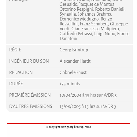
Gesualdo, Jacquet de Mantua,
Ottorino Respighi, Roberto Danieli,
Synaulia, Johannes Brahms,
Domenico Modugno, Renzo
Rossellini, Franz Schubert, Giuseppe
Verdi, Gian Francesco Malipiero,
Goffredo Petrassi, Luigi Nono, Franco
Donatoni
RÉGIE
Georg Brintrup
INGÉNIEUR DU SON
Alexander Hardt
RÉDACTION
Gabriele Faust
DURÉE
175 minuts
PREMIÈRE ÉMISSION
10/04/2004 à 15 hrs sur WDR 3
D'AUTRES ÉMISSIONS
13/08/2005 à 15 hrs sur WDR 3
© copyright 2017 georg brintrup, roma