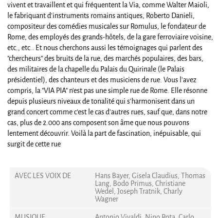
vivent et travaillent et qui fréquentent la Via, comme Walter Maioli,
le fabriquant d'instruments romains antiques, Roberto Danieli,
compositeur des comédies musicales sur Romulus, le fondateur de
Rome, des employés des grands-hôtels, de la gare ferroviaire voisine,
etc., etc.. Et nous cherchons aussi les témoignages qui parlent des
"chercheurs" des bruits de la rue, des marchés populaires, des bars,
des militaires de la chapelle du Palais du Quirinale (le Palais
présidentiel), des chanteurs et des musiciens de rue. Vous l'avez
compris, la "VIA PIA" n'est pas une simple rue de Rome. Elle résonne
depuis plusieurs niveaux de tonalité qui s'harmonisent dans un
grand concert comme c'est le cas d'autres rues, sauf que, dans notre
cas, plus de 2.000 ans composent son âme que nous pouvons
lentement découvrir. Voilà la part de fascination, inépuisable, qui
surgit de cette rue
AVEC LES VOIX DE
Hans Bayer, Gisela Claudius, Thomas
Lang, Bodo Primus, Christiane
Wedel, Joseph Tratnik, Charly
Wagner
MUSIQUE
Antonio Vivaldi, Nino Rota, Carlo