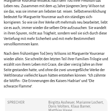
Marguerite Yourcenar entdeckt nach dem Tod ihrer Freundin das
Leben neu. Zusammen mit dem 45 Jahre jüngeren Jerry Wilson tut
sie das, was sie immer am liebsten tat: reisen. Selbstverwirklichung
bedeutet für Marguerite Yourcenar auch ein ständiges sich-
korrigieren. So wie sie ihre Werke oft mehrmals neu bearbeitet, liebt
sie es auch, immer wieder die selben Orte aufzusuchen. Sie wandelt
in ihren Spuren, nicht aus Trägheit, sondern weil sie sich durch diese
Vertiefung mit mehr Sicherheit und mit mehr Bestimmtheit
vervollkommnen kann.
Nach dem frühzeitigen Tod Jerry Wilsons ist Marguerite Yourcenar
wieder allein. Sie schreibt den letzten Teil ihrer Familien-Trilogie und
erzählt von ihrem Leben mit Grace, die über vierzig Jahre an ihrer
Seite gestanden hatte, und ohne die zwei unvergeßliche Werke der
Weltliteratur vielleicht kaum hätten entstehen können: "Ich zähmte
die Wölfin - Die Erinnerungen des Kaisers Hadrian" und "Die
schwarze Flamme".
SPRECHER
Birgitta Assheuer, Marianne Lochert,
Doris Wolters, Klaus Barner,
Matthias Haase