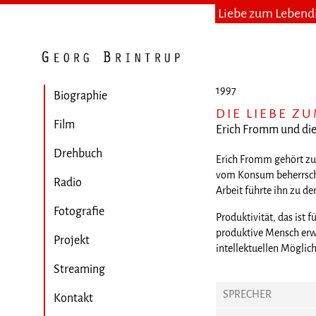
Liebe zum Lebend
1997
Biographie
DIE LIEBE Z
Film
Erich Fromm und die
Drehbuch
Erich Fromm gehört zu 
vom Konsum beherrschte
Radio
Arbeit führte ihn zu de
Fotografie
Produktivität, das ist
produktive Mensch erwe
Projekt
intellektuellen Möglich
Streaming
SPRECHER
Kontakt