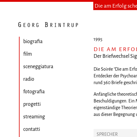
Die am Erfolg sch
1995
biografia
DIE AM ERFO
film
Der Briefwechsel Si
sceneggiatura
Die Soirée "Die am Erf
Entdecker der Psychoan
radio
rund 360 Briefe geschr
fotografia
Anfängliche theoretis
Beschuldigungen. Ein M
progetti
eigenständige Theorien
aus dieser Begegnung 
streaming
contatti
SPRECHER