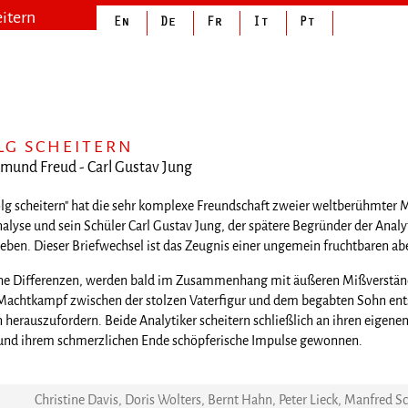
eitern
LG SCHEITERN
gmund Freud - Carl Gustav Jung
olg scheitern" hat die sehr komplexe Freundschaft zweier weltberühmte
alyse und sein Schüler Carl Gustav Jung, der spätere Begründer der Analy
ieben. Dieser Briefwechsel ist das Zeugnis einer ungemein fruchtbaren a
che Differenzen, werden bald im Zusammenhang mit äußeren Mißverständn
achtkampf zwischen der stolzen Vaterfigur und dem begabten Sohn entspi
 herauszufordern. Beide Analytiker scheitern schließlich an ihren eigen
und ihrem schmerzlichen Ende schöpferische Impulse gewonnen.
Christine Davis, Doris Wolters, Bernt Hahn, Peter Lieck, Manfred Sc