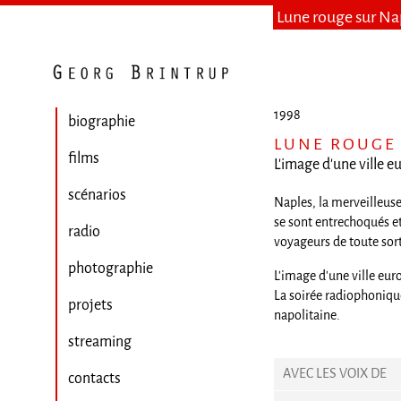
Lune rouge sur Na
1998
biographie
LUNE ROUGE
films
L'image d'une ville 
scénarios
Naples, la merveilleuse,
se sont entrechoqués et
radio
voyageurs de toute sort
photographie
L'image d'une ville eur
La soirée radiophonique
projets
napolitaine.
streaming
AVEC LES VOIX DE
contacts