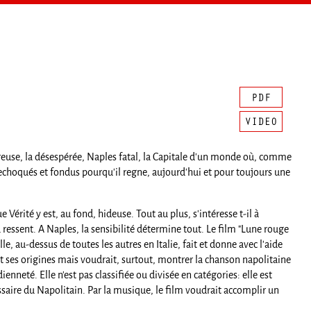
néreuse, la désespérée, Naples fatal, la Capitale d'un monde où, comme
ntrechoqués et fondus pourqu'il regne, aujourd'hui et pour toujours une
e Vérité y est, au fond, hideuse. Tout au plus, s'intéresse t-il à
du ressent. A Naples, la sensibilité détermine tout. Le film "Lune rouge
e, au-dessus de toutes les autres en Italie, fait et donne avec l'aide
 ses origines mais voudrait, surtout, montrer la chanson napolitaine
nneté. Elle n'est pas classifiée ou divisée en catégories: elle est
aire du Napolitain. Par la musique, le film voudrait accomplir un