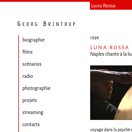
Luna Rossa
1998
biographie
LUNA ROSSA
films
Naples chante à la l
scénarios
radio
photographie
projets
streaming
contacts
voyage dans la psyché d