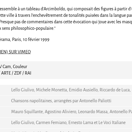
ressemble à un tableau d’Arcimboldo, qui composait des figures à partir d’u
ette ville à travers l’enchevêtrement de tonalités puisées dans la langue
resque pas de commentaires dans cette évocation qui joue avec les masque
x sens philosophico-populaire."
rama, Paris, 10 février 1999
LIEN) SUR VIMEO
DV Cam, Couleur
/ ARTE / ZDF / RAI
Lello Giulivo, Michele Monetta, Emidio Ausiello, Riccardo de Luca
Chansons napolitaines, arrangées par Antonello Paliotti
Mauro Squillante, Agostino Aliviero, Leonardo Massa, Antonello Pa
Lello Giulivo, Carmen Femiano, Ernesto Lama et Le Voci Italiane