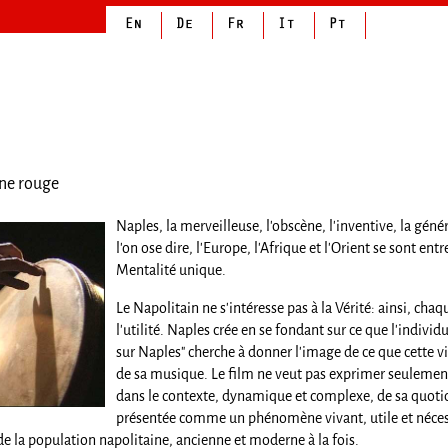
une rouge
Naples, la merveilleuse, l'obscène, l'inventive, la gé
l'on ose dire, l'Europe, l'Afrique et l'Orient se sont e
Mentalité unique.
Le Napolitain ne s'intéresse pas à la Vérité: ainsi, chaqu
l'utilité. Naples crée en se fondant sur ce que l'indivi
sur Naples" cherche à donner l'image de ce que cette vill
de sa musique. Le film ne veut pas exprimer seulement
dans le contexte, dynamique et complexe, de sa quotidie
présentée comme un phénomène vivant, utile et nécess
e la population napolitaine, ancienne et moderne à la fois.