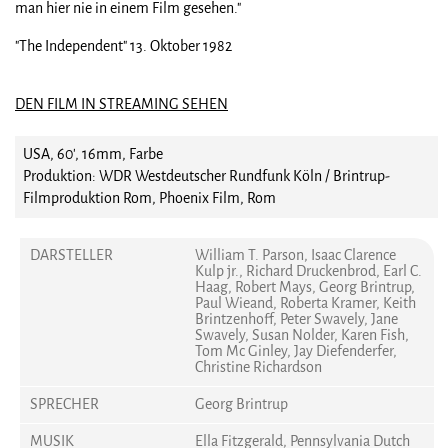
man hier nie in einem Film gesehen."
"The Independent" 13. Oktober 1982
DEN FILM IN STREAMING SEHEN
USA, 60', 16mm, Farbe
Produktion: WDR Westdeutscher Rundfunk Köln / Brintrup-
Filmproduktion Rom, Phoenix Film, Rom
DARSTELLER
William T. Parson, Isaac Clarence
Kulp jr., Richard Druckenbrod, Earl C.
Haag, Robert Mays, Georg Brintrup,
Paul Wieand, Roberta Kramer, Keith
Brintzenhoff, Peter Swavely, Jane
Swavely, Susan Nolder, Karen Fish,
Tom Mc Ginley, Jay Diefenderfer,
Christine Richardson
SPRECHER
Georg Brintrup
MUSIK
Ella Fitzgerald, Pennsylvania Dutch