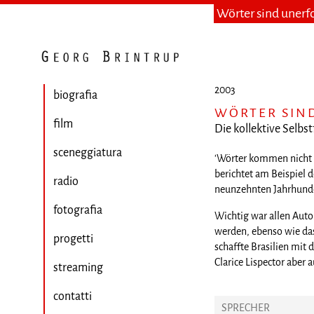
Wörter sind unerf
2003
biografia
WÖRTER SIN
film
Die kollektive Selbst
sceneggiatura
'Wörter kommen nicht a
berichtet am Beispiel d
radio
neunzehnten Jahrhunder
fotografia
Wichtig war allen Auto
werden, ebenso wie das
progetti
schaffte Brasilien mit 
Clarice Lispector aber
streaming
contatti
SPRECHER