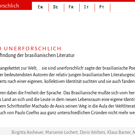
orschlich
D UNERFORSCHLICH
findung der brasilianischen Literatur
ngekettet zur Welt, .. sie sind unerforschlich' sagte der brasilianisch
er bedeutendsten Autoren der relativ jungen brasilianischen Literaturgeschi
ts nach einer eigenen, kollektiven Identität suchten und sie auch fanden
ren dabei die Freiheit der Sprache. Das Brasilianische mußte sich vom h
 Land an sich und die Leute in dem neuen Lebensraum eine eigene Identi
dem Schriftsteller Machado de Assis seinen Weg in die Aula der Weltliter
 auch von Paulo Coelho aus ganz unterschiedlichen Gründen nicht mehr w
Birgitta Assheuer, Marianne Lochert, Doris Wolters, Klaus Barner,