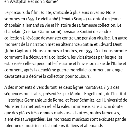
en Westphalie et non à Rome?
Le parcours du film, éclaté, s'articule à plusieurs niveaux: Nous
sommes en 1855. Le vieil abbé (Renato Scarpa) raconte à un jeune
chapelain allemand sa vie et l'histoire de sa fameuse collection. Le
chapelain (Cristian Giammarini) persuade Santini de vendre la
collection à l'évêque de Munster contre une pension vitalise. Un autre
moment de la narration met en alternance Santini et Edward Dent
(John Gayford). Nous sommes à Londres, en 1955. Dent nous raconte
comment il a découvert la collection, les vicissitudes par lesquelles
est passée celle-ci pendant le fascisme et l'invasion nazie de l'Italie et
comment, après la deuxième guerre mondiale, comment un orage
dévastateur a décimé la collection pour toujours.
A des moments divers durant les deux lignes narratives, il y a des
séquences musicales, présentées par Markus Engelhardt, de l'Institut
Historique Germanique de Rome, et Peter Schmitz, de l'Université de
Munster. Ils mettent en relief la valeur immense, sans aucun doute,
que des pièces très connues mais aussi d'autres, moins fameuses,
aient été sauvegardées. Les morceaux musicaux sont exécutés par de
talentueux musiciens et chanteurs italiens et allemands.