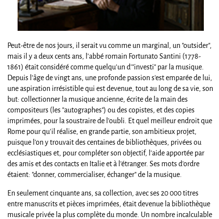
Peut-être de nos jours, il serait vu comme un marginal, un "outsider",
mais il y a deux cents ans, l'abbé romain Fortunato Santini (1778-
1861) était considéré comme quelqu'un d'"investi" par la musique.
Depuis l'âge de vingt ans, une profonde passion s'est emparée de lui,
une aspiration irrésistible qui est devenue, tout au long de sa vie, son
but: collectionner la musique ancienne, écrite de la main des
compositeurs (les "autographes") ou des copistes, et des copies
imprimées, pour la soustraire de l'oubli. Et quel meilleur endroit que
Rome pour qu'il réalise, en grande partie, son ambitieux projet,
puisque l'on y trouvait des centaines de bibliothèques, privées ou
ecclésiastiques et, pour compléter son objectif, l'aide apportée par
des amis et des contacts en Italie et à l'étranger. Ses mots d'ordre
étaient: "donner, commercialiser, échanger" de la musique.
En seulement cinquante ans, sa collection, avec ses 20 000 titres
entre manuscrits et pièces imprimées, était devenue la bibliothèque
musicale privée la plus complète du monde. Un nombre incalculable