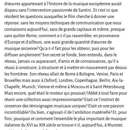
d'œuvres appartenant à l'histoire de la musique européenne aurait
disparu sans l'intervention passionnée de Santini. Et c'est ici que
résident les questions auxquelles le film cherche à donner une
réponse: sans les moyens techniques de communication que nous
connaissons aujourd'hui, sans de grands capitaux et même, presque
sans quitter Rome, comment a-t-il pu rassembler, en provenance
d'Europe et d'ailleurs, une aussi grande quantité d'œuvres de
musique ancienne? Qu'a-t-il fait pour les obtenir, puis pour les
diffuser amplement? Son secret se fonde, bien entendu, dans le
réseau, jamais vu auparavant, d'amis et de connaissances, qu'il a
réussi à construire, à structurer et à mettre en mouvement par dessus
les frontières. Son réseau allait de Rome à Bologne, Venise, Paris et
Bruxelles mais aussi à Oxford, Londres, Copenhague, Berlin, Aix-la-
Chapelle, Munich, Vienne et même à Moscou et à Saint Petersbourg.
Mais encore, quel était le moteur qui poussait l'Abbé à tout faire pour
réunir une collection aussi impressionnante? Etait-ce l'instinct de
conserver des témoignages musicaux uniques? Etait-ce une passion
incontrôlable? Ou bien, s'agissait-il de l'ambition matérielle? Et, pour
finir, pourquoi et comment l'ensemble le plus important de musique
italienne du XVI au XIX siècle se trouve-t-il, aujourd'hui, à Munster,