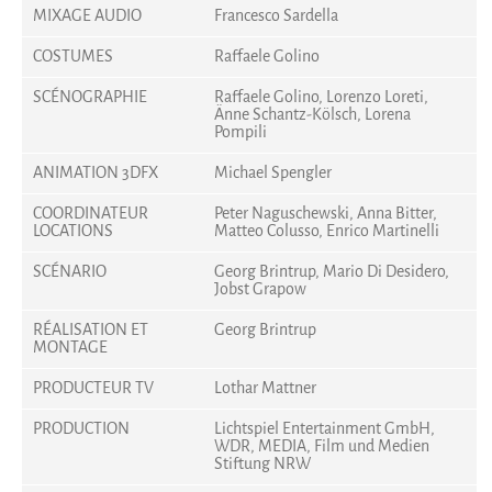
MIXAGE AUDIO
Francesco Sardella
COSTUMES
Raffaele Golino
SCÉNOGRAPHIE
Raffaele Golino, Lorenzo Loreti,
Änne Schantz-Kölsch, Lorena
Pompili
ANIMATION 3DFX
Michael Spengler
COORDINATEUR
Peter Naguschewski, Anna Bitter,
LOCATIONS
Matteo Colusso, Enrico Martinelli
SCÉNARIO
Georg Brintrup, Mario Di Desidero,
Jobst Grapow
RÉALISATION ET
Georg Brintrup
MONTAGE
PRODUCTEUR TV
Lothar Mattner
PRODUCTION
Lichtspiel Entertainment GmbH,
WDR, MEDIA, Film und Medien
Stiftung NRW