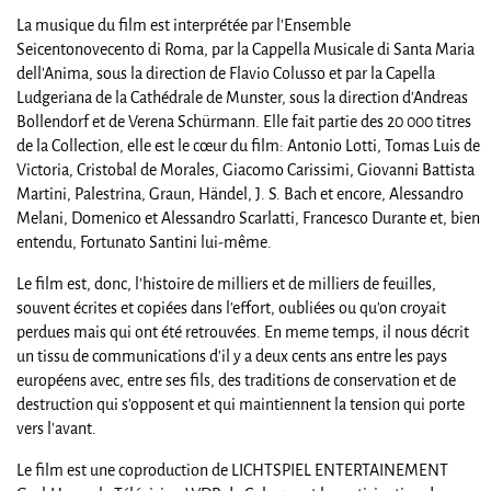
La musique du film est interprétée par l'Ensemble
Seicentonovecento di Roma, par la Cappella Musicale di Santa Maria
dell'Anima, sous la direction de Flavio Colusso et par la Capella
Ludgeriana de la Cathédrale de Munster, sous la direction d'Andreas
Bollendorf et de Verena Schürmann. Elle fait partie des 20 000 titres
de la Collection, elle est le cœur du film: Antonio Lotti, Tomas Luis de
Victoria, Cristobal de Morales, Giacomo Carissimi, Giovanni Battista
Martini, Palestrina, Graun, Händel, J. S. Bach et encore, Alessandro
Melani, Domenico et Alessandro Scarlatti, Francesco Durante et, bien
entendu, Fortunato Santini lui-même.
Le film est, donc, l'histoire de milliers et de milliers de feuilles,
souvent écrites et copiées dans l'effort, oubliées ou qu'on croyait
perdues mais qui ont été retrouvées. En meme temps, il nous décrit
un tissu de communications d'il y a deux cents ans entre les pays
européens avec, entre ses fils, des traditions de conservation et de
destruction qui s'opposent et qui maintiennent la tension qui porte
vers l'avant.
Le film est une coproduction de LICHTSPIEL ENTERTAINEMENT