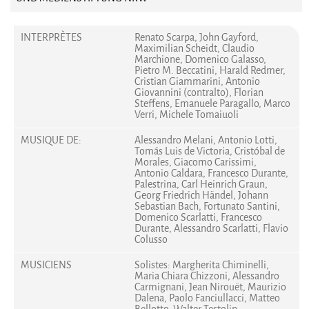
INTERPRÈTES
Renato Scarpa, John Gayford,
Maximilian Scheidt, Claudio
Marchione, Domenico Galasso,
Pietro M. Beccatini, Harald Redmer,
Cristian Giammarini, Antonio
Giovannini (contralto), Florian
Steffens, Emanuele Paragallo, Marco
Verri, Michele Tomaiuoli
MUSIQUE DE:
Alessandro Melani, Antonio Lotti,
Tomás Luis de Victoria, Cristóbal de
Morales, Giacomo Carissimi,
Antonio Caldara, Francesco Durante,
Palestrina, Carl Heinrich Graun,
Georg Friedrich Händel, Johann
Sebastian Bach, Fortunato Santini,
Domenico Scarlatti, Francesco
Durante, Alessandro Scarlatti, Flavio
Colusso
MUSICIENS
Solistes: Margherita Chiminelli,
Maria Chiara Chizzoni, Alessandro
Carmignani, Jean Nirouët, Maurizio
Dalena, Paolo Fanciullacci, Matteo