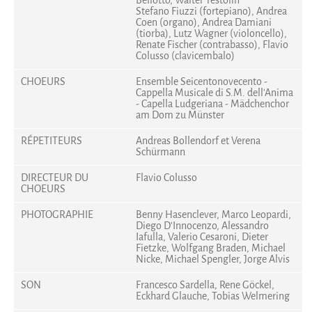
Bellotto, Walter Testolin
Stefano Fiuzzi (fortepiano), Andrea
Coen (organo), Andrea Damiani
(tiorba), Lutz Wagner (violoncello),
Renate Fischer (contrabasso), Flavio
Colusso (clavicembalo)
CHOEURS
Ensemble Seicentonovecento -
Cappella Musicale di S.M. dell'Anima
- Capella Ludgeriana - Mädchenchor
am Dom zu Münster
RÉPETITEURS
Andreas Bollendorf et Verena
Schürmann
DIRECTEUR DU
Flavio Colusso
CHOEURS
PHOTOGRAPHIE
Benny Hasenclever, Marco Leopardi,
Diego D'Innocenzo, Alessandro
Iafulla, Valerio Cesaroni, Dieter
Fietzke, Wolfgang Braden, Michael
Nicke, Michael Spengler, Jorge Alvis
SON
Francesco Sardella, Rene Göckel,
Eckhard Glauche, Tobias Welmering