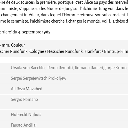
spire de deux sources: la première, poétique, c'est 'Alice au pays des mervei
umaniste, s'appuie sur les études de Jung sur l'alchimie. Jung voit dans l
du changement intérieur, dans lequel l'Homme retrouve son subconscient. D
 le céramiste, l'alchimiste cherche à changer le monde. Voilà la thèse de 
Corriere" du 4. septembre 1989
16 mm, Couleur
scher Rundfunk, Cologne / Hessicher Rundfunk, Frankfurt / Brintrup-Fi
Ursula von Baechler, Remo Remotti, Romano Ranieri, Jorge Krimer, E
Sergei Sergejewitsch Prokofjew
Ali Reza Movahed
Sergio Romano
Hubrecht Nijhuis
Fausto Ancillai