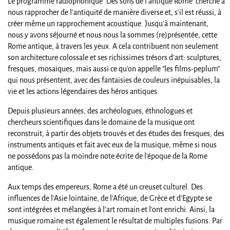
Le programme radiophonique "Des sons de l'antique Rome" cherche à
nous rapprocher de l'antiquité de manière diverse et, s'il est réussi, à
créer même un rapprochement acoustique. Jusqu'à maintenant,
nous y avons séjourné et nous nous la sommes (re)présentée, cette
Rome antique, à travers les yeux. A cela contribuent non seulement
son architecture colossale et ses richissimes trésors d'art: sculptures,
fresques, mosaïques, mais aussi ce qu'on appelle "les films-peplum"
qui nous présentent, avec des fantaisies de couleurs inépuisables, la
vie et les actions légendaires des héros antiques.
Depuis plusieurs années, des archéologues, éthnologues et
chercheurs scientifiques dans le domaine de la musique ont
reconstruit, à partir des objets trouvés et des études des fresques, des
instruments antiques et fait avec eux de la musique, même si nous
ne possédons pas la moindre note écrite de l'époque de la Rome
antique.
Aux temps des empereurs, Rome a été un creuset culturel. Des
influences de l'Asie lointaine, de l'Afrique, de Grèce et d'Egypte se
sont intégrées et mélangées à l'art romain et l'ont enrichi. Ainsi, la
musique romaine est également le résultat de multiples fusions. Par