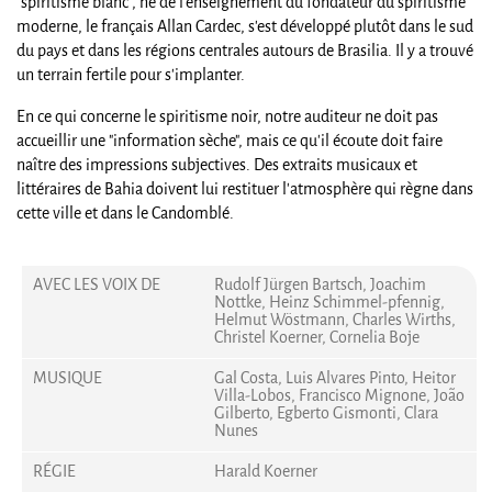
"spiritisme blanc", né de l'enseignement du fondateur du spiritisme
moderne, le français Allan Cardec, s'est développé plutôt dans le sud
du pays et dans les régions centrales autours de Brasilia. Il y a trouvé
un terrain fertile pour s'implanter.
En ce qui concerne le spiritisme noir, notre auditeur ne doit pas
accueillir une "information sèche", mais ce qu'il écoute doit faire
naître des impressions subjectives. Des extraits musicaux et
littéraires de Bahia doivent lui restituer l'atmosphère qui règne dans
cette ville et dans le Candomblé.
AVEC LES VOIX DE
Rudolf Jürgen Bartsch, Joachim
Nottke, Heinz Schimmel-pfennig,
Helmut Wöstmann, Charles Wirths,
Christel Koerner, Cornelia Boje
MUSIQUE
Gal Costa, Luis Alvares Pinto, Heitor
Villa-Lobos, Francisco Mignone, João
Gilberto, Egberto Gismonti, Clara
Nunes
RÉGIE
Harald Koerner